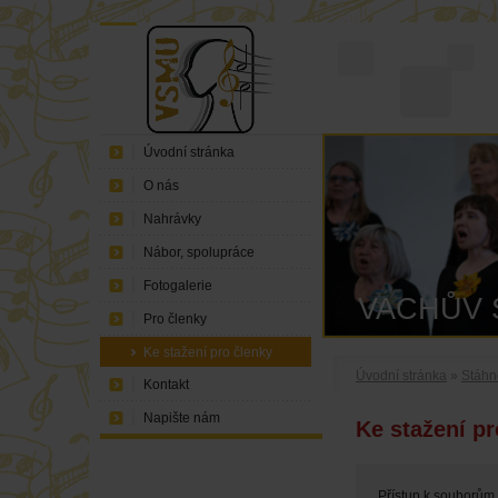
Úvodní stránka
O nás
Nahrávky
Nábor, spolupráce
Fotogalerie
VACHŮV 
Pro členky
Ke stažení pro členky
Úvodní stránka
»
Stáhn
Kontakt
Napište nám
Ke stažení pr
Přístup k souborům 