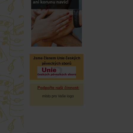
Jsme členem Unie českých
pěveckých sborů
Podpořte naši činnost
:
místo pro Vaše logo