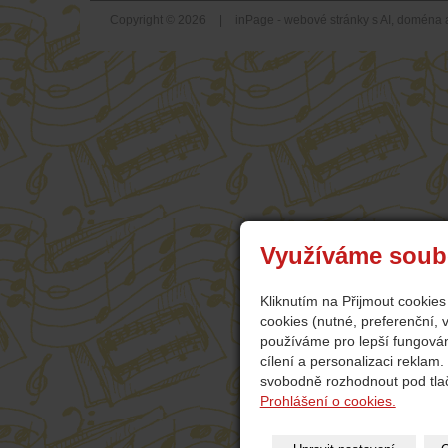
Copyright © 2026
|
inPage -
webové stránky
s AI,
doména
Využíváme soub
Kliknutím na Přijmout cookie
cookies (nutné, preferenční,
používáme pro lepší fungová
cílení a personalizaci reklam
svobodně rozhodnout pod tlač
Prohlášení o cookies.