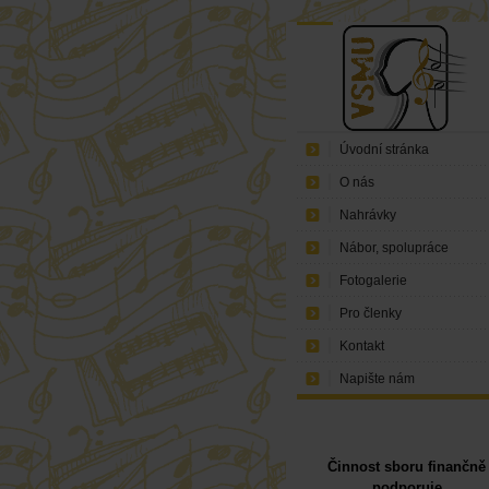
Úvodní stránka
O nás
Nahrávky
Nábor, spolupráce
Fotogalerie
Pro členky
Kontakt
Napište nám
Činnost sboru finančně
podporuje