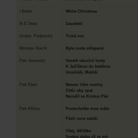
I.Berlin
White Christmas
M.E.Dean
Gaudete!
Gruber, Podprocký
Tichá noc
Miroslav Raichl
Byla cesta ušlapaná
Petr Janovský
Veselé vánoční hody
K Ježíškovi do betléma
Vondráši, Matóši
Petr Eben
Nesem Vám noviny
Chtíc aby spal
Narodil se Kristus Pán
Petr Křička
Poslechněte mne málo
Pásli ovce valaši
Vítej, děťátko
Svatou dobu již tu má