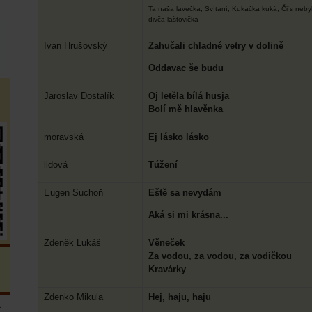
Ta naša lavečka,
Svítání,
Kukačka kuká,
Či´s neby
divča laštovička
Ivan Hrušovský
Zahučali chladné vetry v dolině
Oddavac še budu
Jaroslav Dostalík
Oj letěla bílá husja
Bolí mě hlavěnka
moravská
Ej lásko lásko
lidová
Túžení
Eugen Suchoň
Eště sa nevydám
Aká si mi krásna...
Zdeněk Lukáš
Věneček
Za vodou, za vodou, za vodičkou
Kravárky
Zdenko Mikula
Hej, haju, haju
a