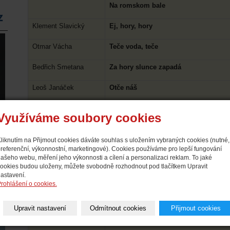
Na romskom bale
Klement Slavický
Ej, hory, hory
Otmar Vácha
Teče voda, teče
Bedřich Smetana
Za hory slunce zapadá
Leoš Janáček
Otče náš
Láska opravdivá
Využíváme soubory cookies
Bohuslav Martinů
Trojhlasé písně posvátné
Narození Páně, Nanebevstoupení Páně, Cesta k rá
liknutím na Přijmout cookies dáváte souhlas s uložením vybraných cookies (nutné,
Petrklíč
referenční, výkonnostní, marketingové). Cookies používáme pro lepší fungování
Klobouk novej, Nade dvorem, Žaloba, Malované d
ašeho webu, měření jeho výkonnosti a cílení a personalizaci reklam. To jaké
ookies budou uloženy, můžete svobodně rozhodnout pod tlačítkem Upravit
Zdeněk Blažek
Čtyři dvojzpěvy pro ženský sbor a kla
astavení.
Studená rosenka, Námluvy, Červené jablúško, Dyb
rohlášení o cookies.
Milan Novák
Vyhorela Lipka
Upravit nastavení
Odmítnout cookies
Přijmout cookies
Jan Novák
Tři kanzonety