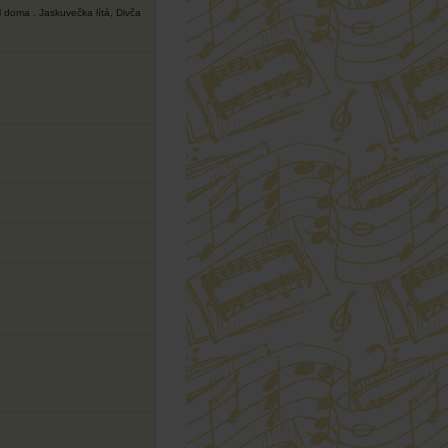
l doma ,
Jaskuvečka lítá, Divča