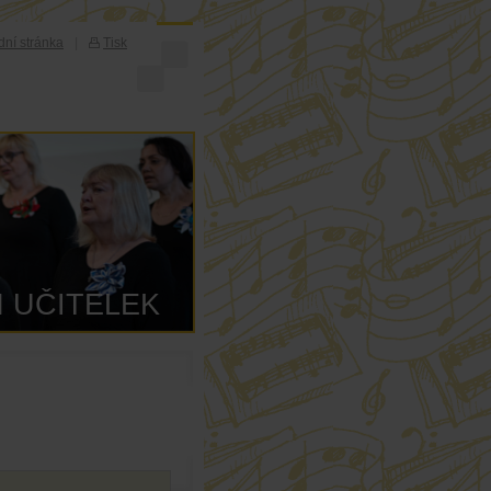
ní stránka
|
Tisk
 UČITELEK