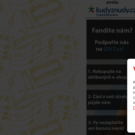
portálu
K
p
n
c
n
P