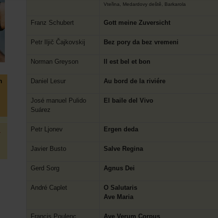
Vteřina, Medardovy deště, Barkarola
Franz Schubert
Gott meine Zuversicht
Petr Iljič Čajkovskij
Bez pory da bez vremeni
Norman Greyson
Il est bel et bon
Daniel Lesur
Au bord de la riviére
h
José manuel Pulido
El baile del Vivo
Suárez
Petr Ljonev
Ergen deda
:
Javier Busto
Salve Regina
Gerd Sorg
Agnus Dei
André Caplet
O Salutaris
Ave Maria
Francis Poulenc
Ave Verum Corpus