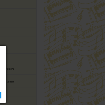
ji
řevo, Poledně
vír
ych já věděla