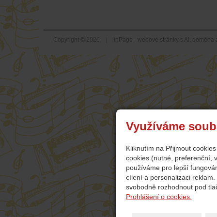
Copyright © 2026
|
inPage -
webové stránky
s AI,
doména
Využíváme soub
Kliknutím na Přijmout cookie
cookies (nutné, preferenční,
používáme pro lepší fungová
cílení a personalizaci reklam
svobodně rozhodnout pod tlač
Prohlášení o cookies.