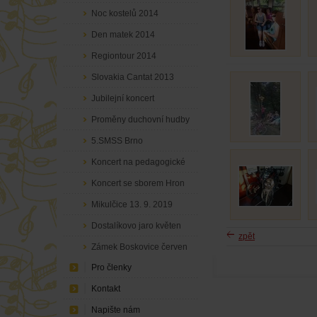
Noc kostelů 2014
Den matek 2014
Regiontour 2014
Slovakia Cantat 2013
Jubilejní koncert
Proměny duchovní hudby
5.SMSS Brno
Koncert na pedagogické
fakultě květen 2019
Koncert se sborem Hron
23. 11. 2019
Mikulčice 13. 9. 2019
Dostalíkovo jaro květen
zpět
2019
Zámek Boskovice červen
Pro členky
2019
Kontakt
Napište nám