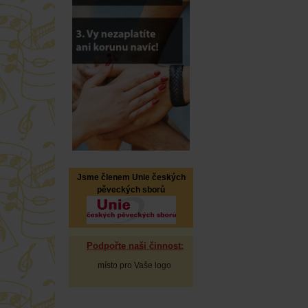
Jsme členem Unie českých
pěveckých sborů
Podpořte naši činnost
:
místo pro Vaše logo