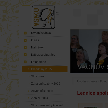
Úvodní stránka
O nás
Nahrávky
Nábor, spolupráce
Fotogalerie
VACHŮV 
Prázdniny 2015
Slovinsko
Úvodní stránka
»
Fotog
Zahájení sezóny 2015
Adventní koncert
Lednice spol
Zlobice 2014
Slovinsko-český koncert