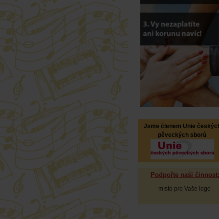
Jsme členem Unie českýc
pěveckých sborů
Podpořte naši činnost
místo pro Vaše logo