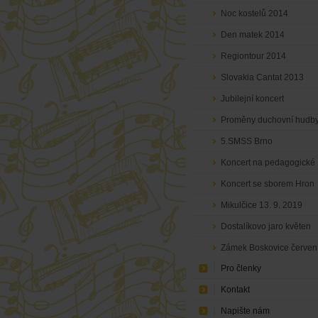
Noc kostelů 2014
Den matek 2014
Regiontour 2014
Slovakia Cantat 2013
Jubilejní koncert
Proměny duchovní hudb
5.SMSS Brno
Koncert na pedagogické
fakultě květen 2019
Koncert se sborem Hron
23. 11. 2019
Mikulčice 13. 9. 2019
Dostalíkovo jaro květen
2019
Zámek Boskovice červen
Pro členky
2019
Kontakt
Napište nám