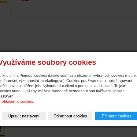
Využíváme soubory cookies
liknutím na Přijmout cookies dáváte souhlas s uložením vybraných cookies (nutné,
referenční, výkonnostní, marketingové). Cookies používáme pro lepší fungování
ašeho webu, měření jeho výkonnosti a cílení a personalizaci reklam. To jaké
ookies budou uloženy, můžete svobodně rozhodnout pod tlačítkem Upravit
astavení.
rohlášení o cookies.
Upravit nastavení
Odmítnout cookies
Přijmout cookies