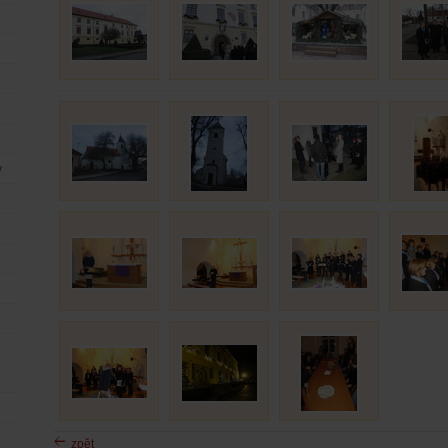
y
zpět