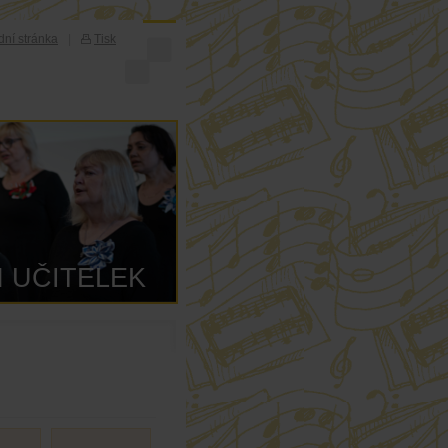
ní stránka
|
Tisk
 UČITELEK