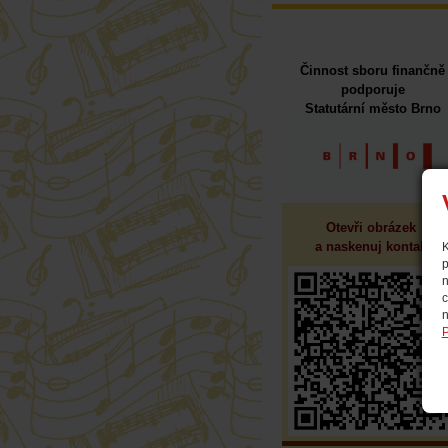
Činnost sboru finančně
podporuje
Statutární město Brno
Otevři obrázek 
a naskenuj kontakt
K
p
n
c
n
P