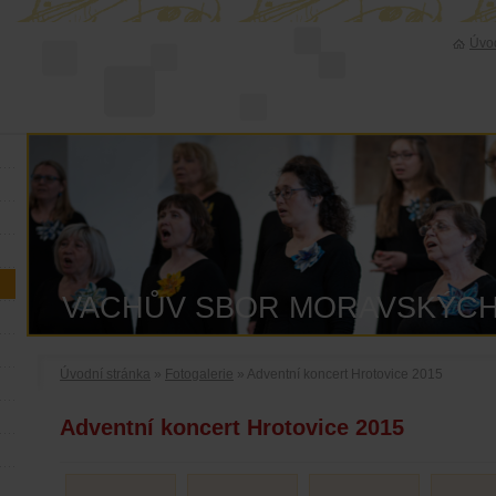
Úvod
VACHŮV SBOR MORAVSKÝCH
Úvodní stránka
»
Fotogalerie
» Adventní koncert Hrotovice 2015
Adventní koncert Hrotovice 2015